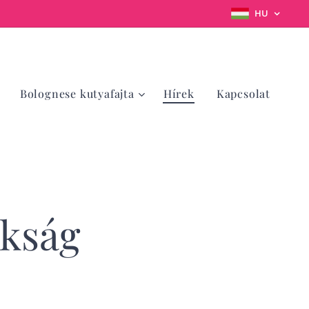
HU
Bolognese kutyafajta
Hírek
Kapcsolat
okság