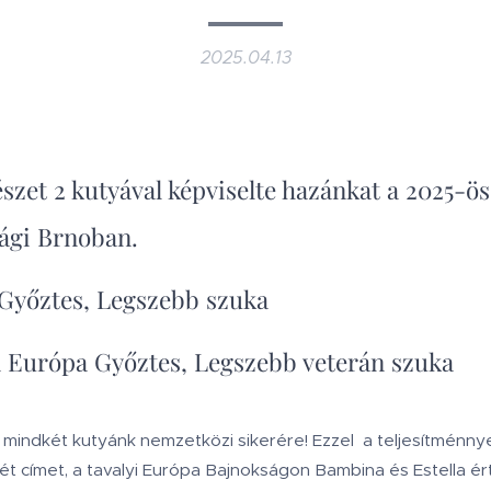
2025.04.13
yészet 2 kutyával képviselte hazánkat a 2025-
ági Brnoban.
Győztes, Legszebb szuka
 Európa Győztes, Legszebb veterán szuka
indkét kutyánk nemzetközi sikerére! Ezzel a teljesítménnyel
ét címet, a tavalyi Európa Bajnokságon Bambina és Estella ért