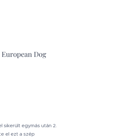
ös European Dog
 sikerült egymás után 2.
e el ezt a szép